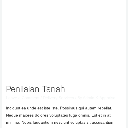
Penilaian Tanah
Leave a Comment
/
Delivery Services
/ By
Admin K-Appraisal
Incidunt ea unde est iste iste. Possimus qui autem repellat.
Neque maiores dolores voluptates fuga omnis. Est et in at
minima. Nobis laudantium nesciunt voluptas sit accusantium