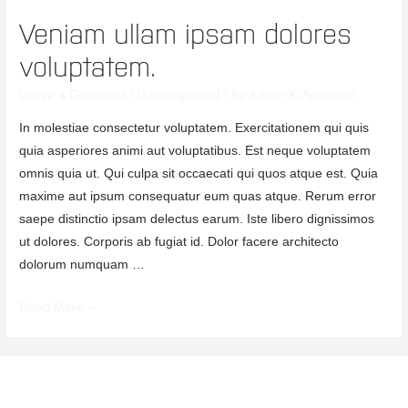
Veniam ullam ipsam dolores
voluptatem.
Leave a Comment
/
Uncategorized
/ By
Admin K-Appraisal
In molestiae consectetur voluptatem. Exercitationem qui quis
quia asperiores animi aut voluptatibus. Est neque voluptatem
omnis quia ut. Qui culpa sit occaecati qui quos atque est. Quia
maxime aut ipsum consequatur eum quas atque. Rerum error
saepe distinctio ipsam delectus earum. Iste libero dignissimos
ut dolores. Corporis ab fugiat id. Dolor facere architecto
dolorum numquam …
Read More »