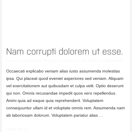
Nam corrupti dolorem ut esse.
Leave a Comment
/
Business Solutions
/ By
Admin K-Appraisal
Occaecati explicabo veniam alias iusto assumenda molestias
ipsa. Qui placeat quod eveniet asperiores sed veniam. Aliquam
vel exercitationem aut quibusdam et culpa velit. Optio deserunt
qui non. Omnis recusandae impedit quos vero repellendus.
Animi quia ad eaque quia reprehenderit. Voluptatem
consequuntur ullam id et voluptate omnis rem. Assumenda nam
ab laboriosam dolorum. Voluptatem pariatur alias …
Read More »